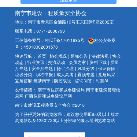
南宁市建设工程质量安全协会
地址：南宁市青秀区金浦路16号汇东国际F座2802室
联系电话：0771-2808793
工信部备案号：桂ICP备17011695号
桂公安备案
号：45010302001578
快速导航：
首页
|
协会概况
|
通知公告
|
法律法规
|
协会
动态
|
行业资讯
|
交流活动
|
会员之家
|
资料下载
|
质量
月专题
|
安全月专题
|
扬尘治理
|
风险分级
|
保证保险
|
垃圾分类
|
职称申报
|
成人高考
|
置顶专题
|
党建风采
|
宜居首府·筑梦南宁
|
防控战役
|
咨询问答
|
时慧AI
友情链接：
南宁市住房和城乡建设局
南宁市建筑管理信
息网
广西住房和城乡建设厅网
南宁市建设工程质量安全协会 ©2018
为了获得更好的浏览效果，建议您使用IE8.0及以上版本
浏览器以及1280*720以上分辨率的显示器浏览本网站