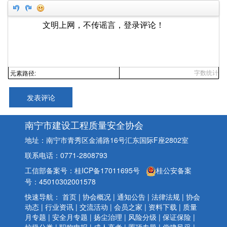
字数统计
元素路径:
发表评论
南宁市建设工程质量安全协会
地址：南宁市青秀区金浦路16号汇东国际F座2802室
联系电话：0771-2808793
工信部备案号：桂ICP备17011695号
桂公安备案
号：45010302001578
快速导航：
首页
|
协会概况
|
通知公告
|
法律法规
|
协会
动态
|
行业资讯
|
交流活动
|
会员之家
|
资料下载
|
质量
月专题
|
安全月专题
|
扬尘治理
|
风险分级
|
保证保险
|