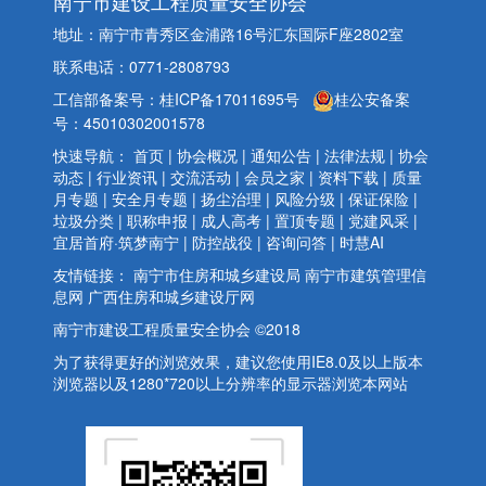
南宁市建设工程质量安全协会
地址：南宁市青秀区金浦路16号汇东国际F座2802室
联系电话：0771-2808793
工信部备案号：桂ICP备17011695号
桂公安备案
号：45010302001578
快速导航：
首页
|
协会概况
|
通知公告
|
法律法规
|
协会
动态
|
行业资讯
|
交流活动
|
会员之家
|
资料下载
|
质量
月专题
|
安全月专题
|
扬尘治理
|
风险分级
|
保证保险
|
垃圾分类
|
职称申报
|
成人高考
|
置顶专题
|
党建风采
|
宜居首府·筑梦南宁
|
防控战役
|
咨询问答
|
时慧AI
友情链接：
南宁市住房和城乡建设局
南宁市建筑管理信
息网
广西住房和城乡建设厅网
南宁市建设工程质量安全协会 ©2018
为了获得更好的浏览效果，建议您使用IE8.0及以上版本
浏览器以及1280*720以上分辨率的显示器浏览本网站