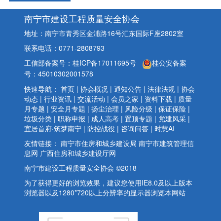
南宁市建设工程质量安全协会
地址：南宁市青秀区金浦路16号汇东国际F座2802室
联系电话：0771-2808793
工信部备案号：桂ICP备17011695号
桂公安备案
号：45010302001578
快速导航：
首页
|
协会概况
|
通知公告
|
法律法规
|
协会
动态
|
行业资讯
|
交流活动
|
会员之家
|
资料下载
|
质量
月专题
|
安全月专题
|
扬尘治理
|
风险分级
|
保证保险
|
垃圾分类
|
职称申报
|
成人高考
|
置顶专题
|
党建风采
|
宜居首府·筑梦南宁
|
防控战役
|
咨询问答
|
时慧AI
友情链接：
南宁市住房和城乡建设局
南宁市建筑管理信
息网
广西住房和城乡建设厅网
南宁市建设工程质量安全协会 ©2018
为了获得更好的浏览效果，建议您使用IE8.0及以上版本
浏览器以及1280*720以上分辨率的显示器浏览本网站