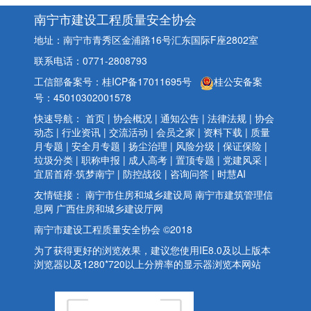
南宁市建设工程质量安全协会
地址：南宁市青秀区金浦路16号汇东国际F座2802室
联系电话：0771-2808793
工信部备案号：桂ICP备17011695号
桂公安备案
号：45010302001578
快速导航：
首页
|
协会概况
|
通知公告
|
法律法规
|
协会
动态
|
行业资讯
|
交流活动
|
会员之家
|
资料下载
|
质量
月专题
|
安全月专题
|
扬尘治理
|
风险分级
|
保证保险
|
垃圾分类
|
职称申报
|
成人高考
|
置顶专题
|
党建风采
|
宜居首府·筑梦南宁
|
防控战役
|
咨询问答
|
时慧AI
友情链接：
南宁市住房和城乡建设局
南宁市建筑管理信
息网
广西住房和城乡建设厅网
南宁市建设工程质量安全协会 ©2018
为了获得更好的浏览效果，建议您使用IE8.0及以上版本
浏览器以及1280*720以上分辨率的显示器浏览本网站